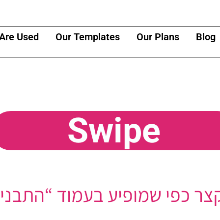
Are Used
Our Templates
Our Plans
Blog
Swipe