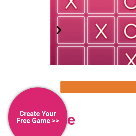
Create Your
Swipe
Free Game >>